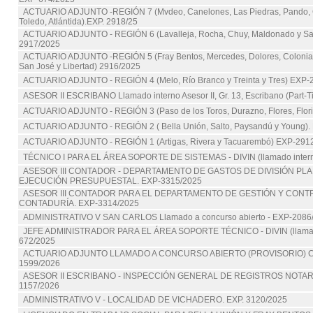
ACTUARIO ADJUNTO -REGIÓN 7 (Mvdeo, Canelones, Las Piedras, Pando, C
Toledo, Atlántida).EXP. 2918/25
ACTUARIO ADJUNTO - REGIÓN 6 (Lavalleja, Rocha, Chuy, Maldonado y Sa
2917/2025
ACTUARIO ADJUNTO -REGIÓN 5 (Fray Bentos, Mercedes, Dolores, Colonia,
San José y Libertad) 2916/2025
ACTUARIO ADJUNTO - REGIÓN 4 (Melo, Río Branco y Treinta y Tres) EXP-
ASESOR II ESCRIBANO Llamado interno Asesor II, Gr. 13, Escribano (Part-T
ACTUARIO ADJUNTO - REGIÓN 3 (Paso de los Toros, Durazno, Flores, Flor
ACTUARIO ADJUNTO - REGIÓN 2 ( Bella Unión, Salto, Paysandú y Young).
ACTUARIO ADJUNTO - REGIÓN 1 (Artigas, Rivera y Tacuarembó) EXP-291
TÉCNICO I PARA EL ÁREA SOPORTE DE SISTEMAS - DIVIN (llamado intern
ASESOR III CONTADOR - DEPARTAMENTO DE GASTOS DE DIVISIÓN PL
EJECUCIÓN PRESUPUESTAL. EXP-3315/2025
ASESOR III CONTADOR PARA EL DEPARTAMENTO DE GESTIÓN Y CONTR
CONTADURÍA. EXP-3314/2025
ADMINISTRATIVO V SAN CARLOS Llamado a concurso abierto - EXP-2086
JEFE ADMINISTRADOR PARA EL ÁREA SOPORTE TÉCNICO - DIVIN (llamado
672/2025
ACTUARIO ADJUNTO LLAMADO A CONCURSO ABIERTO (PROVISORIO) 
1599/2026
ASESOR II ESCRIBANO - INSPECCIÓN GENERAL DE REGISTROS NOTARI
1157/2026
ADMINISTRATIVO V - LOCALIDAD DE VICHADERO. EXP. 3120/2025