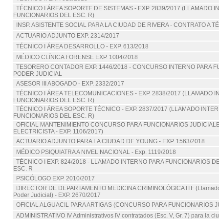
TÉCNICO I ÁREA SOPORTE DE SISTEMAS - EXP. 2839/2017 (LLAMADO 
FUNCIONARIOS DEL ESC. R)
INSP. ASISTENTE SOCIAL PARA LA CIUDAD DE RIVERA - CONTRATO A 
ACTUARIO ADJUNTO EXP. 2314/2017
TÉCNICO I ÁREA DESARROLLO - EXP. 613/2018
MÉDICO CLÍNICA FORENSE EXP. 1004/2018
TESORERO CONTADOR EXP. 1446/2018 - CONCURSO INTERNO PARA 
PODER JUDICIAL
ASESOR III ABOGADO - EXP. 2332/2017
TÉCNICO I ÁREA TELECOMUNICACIONES - EXP. 2838/2017 (LLAMADO 
FUNCIONARIOS DEL ESC. R)
TÉCNICO I ÁREA SOPORTE TÉCNICO - EXP. 2837/2017 (LLAMADO INTE
FUNCIONARIOS DEL ESC. R)
OFICIAL MANTENIMIENTO CONCURSO PARA FUNCIONARIOS JUDICIALE
ELECTRICISTA - EXP. 1106/2017)
ACTUARIO ADJUNTO PARA LA CIUDAD DE YOUNG - EXP. 1563/2018
MÉDICO PSIQUIATRA A NIVEL NACIONAL - Exp. 1119/2018
TÉCNICO I EXP. 824/2018 - LLAMADO INTERNO PARA FUNCIONARIOS DE
ESC. R
PSICÓLOGO EXP. 2010/2017
DIRECTOR DE DEPARTAMENTO MEDICINA CRIMINOLÓGICA ITF (Llamado pa
Poder Judicial) - EXP. 2670/2017
OFICIAL ALGUACIL PARA ARTIGAS (CONCURSO PARA FUNCIONARIOS J
ADMINISTRATIVO IV Administrativos IV contratados (Esc. V, Gr. 7) para la