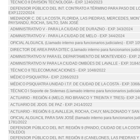
TÉCNICO II DIVISIÓN TECNOLOGÍA - EXP. 1240/2023
DEFENSOR PÚBLICO DEL INT. CONTRATO A TÉRMINO PARA PASO DE L
EXP.1222/2024
MEDIADOR C. DE LA COSTA, FLORIDA, LAS PIEDRAS, MERCEDES, MON
PAYSANDÚ, ROCHA, SALTO, SAN JOSÉ
ADMINISTRATIVO V - PARA LA CIUDAD DE DURAZNO - EXP. 343/2024
ADMINISTRATIVO V - PARA LA CIUDAD DE MELO - EXP. 344/2024
OFICIAL ALGUACIL (Llamado interno para funcionarios judiciales) - EXP. 1
DIRECTOR DE AREA PARA DITEC (Llamado interno para funcionarios judici
ADMINISTRATIVO IV PARA EL DEPARTAMENTO DE MONTEVIDEO - EXP. 2
ADMINISTRATIVO IV PARA LA CIUDAD OMBÚES DE LAVALLE - EXP. 3184/
TÉCNICO II TELECOMUNICACIONES - EXP. 1048/2022
MÉDICO PSIQUIATRA - EXP. 2266/2023
MÉDICO PSIQUIATRA UNIDAD I.T.F. DE CIUDAD DE LA COSTA - EXP. 3368
TÉCNICO I Soporte de Sistemas (Llamado interno para funcionarios judicial
ACTUARIO - REGIÓN 4 (MELO, RIO BRANCO Y TREINTA Y TRES)- EXP. 24
ACTUARIO DE JDOS. DE PAZ - EXP. 2414/2022
ACTUARIO - REGIÓN 6 (LAVALLEJA, ROCHA, CHUY, MALDONADO Y SAN 
OFICIAL ALGUACIL PARA SAN JOSÉ (llamado interno para funcionarios judic
1781/2022
DEFENSOR PÚBLICO DEL INT. REGIÓN 9 (PANDO, CIUDAD DE LA COSTA
TOLEDO)
DEFENSOR PÚBLICO DEL INT. REGIÓN 8 (CANELONES, LAS PIEDRAS Y L