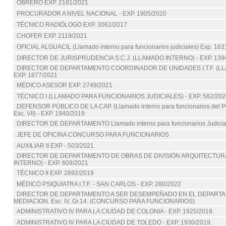
OBRERO EXP. 2181/2021
PROCURADOR A NIVEL NACIONAL - EXP. 1905/2020
TÉCNICO RADIÓLOGO EXP. 3062/2017
CHOFER EXP. 2119/2021
OFICIAL ALGUACIL (Llamado interno para funcionarios judiciales) Exp. 16
DIRECTOR DE JURISPRUDENCIA S.C.J. (LLAMADO INTERNO) - EXP. 139
DIRECTOR DE DEPARTAMENTO COORDINADOR DE UNIDADES I.T.F. (LL
EXP. 1877/2021
MÉDICO ASESOR EXP. 2749/2021
TÉCNICO I (LLAMADO PARA FUNCIONARIOS JUDICIALES) - EXP. 582/202
DEFENSOR PÚBLICO DE LA CAP. (Llamado interno para funcionarios del 
Esc. VII) - EXP. 1940/2019
DIRECTOR DE DEPARTAMENTO Llamado interno para funcionarios Judicial
JEFE DE OFICINA CONCURSO PARA FUNCIONARIOS
AUXILIAR II EXP - 503/2021
DIRECTOR DE DEPARTAMENTO DE OBRAS DE DIVISIÓN ARQUITECTUR
INTERNO) - EXP. 609/2021
TÉCNICO II EXP. 2692/2019
MÉDICO PSIQUIATRA I.T.F. - SAN CARLOS - EXP. 280/2022
DIRECTOR DE DEPARTAMENTO A SER DESEMPEÑADO EN EL DEPART
MEDIACION. Esc. IV, Gr.14. (CONCURSO PARA FUNCIONARIOS)
ADMINISTRATIVO IV PARA LA CIUDAD DE COLONIA - EXP. 1925/2019.
ADMINISTRATIVO IV PARA LA CIUDAD DE TOLEDO - EXP. 1930/2019.