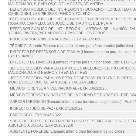
MALDONADO, S. CARLOS,C. DE LA COSTA, ATLÁNTIDA
DEFENSOR PÚBLICO DEL INT. -REGIÓN 3 - DURAZNO, FLORES, FLORIDA
CANELONES, LAS PIEDRAS, PANDO Y TOLEDO
DEFENSOR PÚBLICO DEL INT. -REGIÓN 2 -FRAY BENTOS,MERCEDES,
ROSARIO, CARMELO, SAN JOSÉ, LIBERTAD Y C. DEL PLATA
DEFENSOR PÚBLICO DEL INT. - REGIÓN 1 - ARTIGAS, BELLA UNIÓN, SA
YOUNG, RIVERA,TACUAREMBÓ Y PASO DE LOS TOROS
PROCURADOR A NIVEL NACIONAL - EXP. 1432/2023
TÉCNICO I Soporte Técnico (Llamado interno para funcionarios judiciales) 
DIRECTOR DE DEFENSORÍA DE FAMILIA (Llamado interno para funcionarios 
Exp.1518/2022
DIRECTOR DE DIVISIÓN (Llamado interno para funcionarios judiciales) - E
JEFE DE SECCIÓN PARA LOS DPTO. DE CANELONES, CERRO LARGO, C
MALDONADO, RÍO NEGRO Y TREINTA Y TRES
JEFE DE SECCIÓN PARA LOS DPTO. DE ARTIGAS, DURAZNO, FLORES, L
MONTEVIDEO, ROCHA, SAN JOSÉ Y TACUAREMBÓ
MÉDICO FORENSE A NIVEL NACIONAL - EXP. 3362/2023
MÉDICO FORENSE UNIDAD I.T.F. DE LA CIUDAD DE DURAZNO - EXP. 324
ASESOR I ABOGADO (llamado interno para funcionarios judiciales) - Exp-1
INSPECTOR JDO.DE PAZ - EXP. 2413/2022
PSICÓLOGO - EXP. 2845/2022
SUB-DIRECTOR DE DEPARTAMENTO A SER DESEMPEÑADO EN EL DE
ASISTENCIA SOCIAL (EXP 2618/2023)
ASISTENTE FORENSE (Llamado interno para funcionarios judiciales)