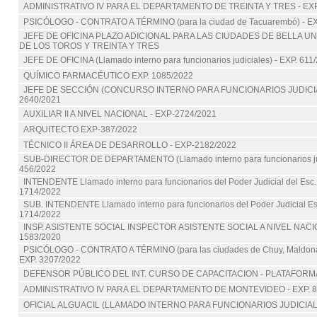
ADMINISTRATIVO IV PARA EL DEPARTAMENTO DE TREINTA Y TRES - EXP
PSICÓLOGO - CONTRATO A TÉRMINO (para la ciudad de Tacuarembó) - EX
JEFE DE OFICINA PLAZO ADICIONAL PARA LAS CIUDADES DE BELLA U
DE LOS TOROS Y TREINTA Y TRES
JEFE DE OFICINA (Llamado interno para funcionarios judiciales) - EXP. 611
QUÍMICO FARMACÉUTICO EXP. 1085/2022
JEFE DE SECCIÓN (CONCURSO INTERNO PARA FUNCIONARIOS JUDICIAL
2640/2021
AUXILIAR II A NIVEL NACIONAL - EXP-2724/2021
ARQUITECTO EXP-387/2022
TÉCNICO II ÁREA DE DESARROLLO - EXP-2182/2022
SUB-DIRECTOR DE DEPARTAMENTO (Llamado interno para funcionarios jud
456/2022
INTENDENTE Llamado interno para funcionarios del Poder Judicial del Esc. 
1714/2022
SUB. INTENDENTE Llamado interno para funcionarios del Poder Judicial Esc
1714/2022
INSP. ASISTENTE SOCIAL INSPECTOR ASISTENTE SOCIAL A NIVEL NACIO
1583/2020
PSICÓLOGO - CONTRATO A TÉRMINO (para las ciudades de Chuy, Maldona
EXP. 3207/2022
DEFENSOR PÚBLICO DEL INT. CURSO DE CAPACITACION - PLATAFOR
ADMINISTRATIVO IV PARA EL DEPARTAMENTO DE MONTEVIDEO - EXP. 8
OFICIAL ALGUACIL (LLAMADO INTERNO PARA FUNCIONARIOS JUDICIALES