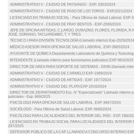
ADMINISTRATIVO V - CIUDAD DE PAYSANDÚ - EXP. 2003/2024
ADMINISTRATIVO V - CIUDAD DE PASO DE LOS TOROS - EXP.2021/2024
LICENCIADO EN TRABAJO SOCIAL - Para Oficina de Salud Laboral. EXP-
ADMINISTRATIVO V - CIUDAD DE FRAY BENTOS - EXP-2006/2024
JEFE DE OFICINA ARTIGAS, C.LARGO, DURAZNO, FLORES, FLORIDA, R.
JOSÉ, SORIANO, TACUAREMBÓ, T. Y TRES
TÉCNICO I PARA DIVISIÓN TECNOLOGÍA (Llamado interno) Exp-2029/202
MÉDICO ASESOR PARA OFICINA DE SALUD LABORAL. EXP-3665/2024
AYUDANTE DE QUÍMICA Departamento Laboratorio de Química y Toxicología
INTENDENTE (Llamado interno para funcionarios judiciales) EXP-963/2025
DIRECTOR DE AREA PARA SOPORTE DE SISTEMAS - DIVIN (llamado intern
ADMINISTRATIVO V - CIUDAD DE CARMELO EXP-1989/2024
ADMINISTRATIVO V - CIUDAD DE ARTIGAS - EXP. 1977/2024
ADMINISTRATIVO V - CIUDAD DEL PLATA EXP-2016/2024
DIRECTOR DE DEPARTAMENTO Esc. IV "Especializado" Llamado interno pa
judiciales - Exp. 669/2025
PSICÓLOGO PARA OFICINA DE SALUD LABORAL. EXP-3667/2024
SOCIÓLOGO - Para Oficina de Salud Laboral. EXP-3668/2024
PSICÓLOGO PARA LOCALIDADES DEL INTERIOR DEL PAÍS - EXP. 298/20
LICENCIADO EN TRABAJO SOCIAL PARA LOCALIDADES DEL INTERIOR DE
297/2025
DEFENSOR PÚBLICO DE LA CAP. LLAMADO A CONCURSO INTERNO EXP