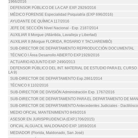
1966/2016
DEFENSOR PÚBLICO DE LA CAP. EXP. 2929/2016
MÉDICO FORENSE Especialidad Psiquiatría (EXP 696/2016)
AYUDANTE DE QUÍMICA 117/2016
JEFE DE SECCIÓN Nivel Nacional - Exp. 2187/2014
AUXILIAR II Morgue (Atlántida, Lavalleja y Libertad)
AUXILIAR II (Morgue FLORIDA, ROSARIO Y TACUAREMBÓ)
SUB-DIRECTOR DE DEPARTAMENTO REPRODUCCIÓN DOCUMENTAL
TÉCNICO I Área Desarrollo ABIERTO EXP.1928/2016
ACTUARIO ADJUNTO EXP. 2490/2013
DEFENSOR PÚBLICO DEL INT. MATERIAL DE ESTUDIO PARA EL CURSO (
LA 9)
SUB-DIRECTOR DE DEPARTAMENTO Exp.2861/2014
TÉCNICO II 1102/2016
SUB-DIRECTOR DE DIVISIÓN Administración Exp. 1767/2016
SUB-DIRECTOR DE DEPARTAMENTO PARA EL DEPARTAMENTO DE MA
SUB-DIRECTOR DE DEPARTAMENTO Antecedentes Judiciales - Dactilósc
MEDIO OFICIAL MANTENIMIENTO 849/2016
ASESOR EN JURISPRUDENCIA (EXP.1706/2015)
OFICIAL ALGUACIL MALDONADO EXP. 1859/2016
MEDIADOR (Florida, Maldonado, San José)