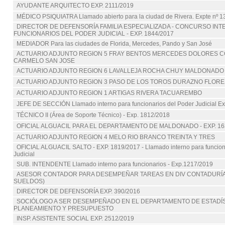
AYUDANTE ARQUITECTO EXP. 2111/2019
MÉDICO PSIQUIATRA Llamado abierto para la ciudad de Rivera. Expte nº 
DIRECTOR DE DEFENSORÍA FAMILIA ESPECIALIZADA - CONCURSO IN
FUNCIONARIOS DEL PODER JUDICIAL - EXP. 1844/2017
MEDIADOR Para las ciudades de Florida, Mercedes, Pando y San José
ACTUARIO ADJUNTO REGION 5 FRAY BENTOS MERCEDES DOLORES C
CARMELO SAN JOSE
ACTUARIO ADJUNTO REGION 6 LAVALLEJA ROCHA CHUY MALDONADO
ACTUARIO ADJUNTO REGION 3 PASO DE LOS TOROS DURAZNO FLORE
ACTUARIO ADJUNTO REGION 1 ARTIGAS RIVERA TACUAREMBO
JEFE DE SECCIÓN Llamado interno para funcionarios del Poder Judicial E
TÉCNICO II (Área de Soporte Técnico) - Exp. 1812/2018
OFICIAL ALGUACIL PARA EL DEPARTAMENTO DE MALDONADO - EXP. 16
ACTUARIO ADJUNTO REGION 4 MELO RIO BRANCO TREINTA Y TRES
OFICIAL ALGUACIL SALTO - EXP. 1819/2017 - Llamado interno para funcion
Judicial
SUB. INTENDENTE Llamado interno para funcionarios - Exp.1217/2019
ASESOR CONTADOR PARA DESEMPEÑAR TAREAS EN DIV CONTADURÍA
SUELDOS)
DIRECTOR DE DEFENSORÍA EXP. 390/2016
SOCIÓLOGO A SER DESEMPEÑADO EN EL DEPARTAMENTO DE ESTADÍST
PLANEAMIENTO Y PRESUPUESTO
INSP. ASISTENTE SOCIAL EXP. 2512/2019