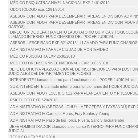
MÉDICO PSIQUIATRA A NIVEL NACIONAL EXP. 2461/2019.-
ODONTÓLOGO Exp. 1291/2014
ASESOR CONTADOR PARA DESEMPEÑAR TAREAS EN DIVISIÓN ADMIN
ASESOR CONTADOR PARA DESEMPEÑAR TAREAS EN DIV CONTADURÍA
GASTOS)
DIRECTOR DE DEPARTAMENTO LABORATORIO QUÍMICA Y TOXICOLOGÍA 
LLAMADO INTERNO- FUNCIONARIOS DEL PODER JUDICIAL
ASESOR II ESCRIBANO EXP. 521/2018 - LLAMADO PARA FUNCIONARIOS
ADMINISTRATIVO IV PARA LA CIUDAD DE MONTEVIDEO
MÉDICO PSIQUIATRA EXP 2538/2018
MÉDICO FORENSE A NIVEL NACIONAL - EXP. 1003/2018
JEFE DE OFICINA PLAZO ADICIONAL DE INSCRIPCIONES PARA LOS FU
JUDICIALES DEL DEPARTAMENTO DE FLORES
INTENDENTE Llamado interno para funcionarios del PODER JUDICIAL del E
SUB. INTENDENTE Llamado interno para funcionarios del PODER JUDICIAL
ASESOR CONTADOR ESC. II, GR.12 PARA PLANEAMIENTO Y PRESUPU
PSICÓLOGO EXP. 520/2018
ADMINISTRATIVO IV (ARTIGAS - CHUY - MERCEDES Y PAYSANDÚ) EXP. 
ADMINISTRATIVO IV Carmelo, Flores, Fray Bentos y Young
ADMINISTRATIVO IV Paso de los Toros, Rivera, Salto y Tacuarembó
JEFE ADMINISTRADOR Llamado a concurso INTERNO PARA FUNCIONA
JUDICIAL
TÉCNICO II EXP. 518/2018