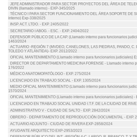
JEFE ADMINISTRADOR PARA SECTOR PROYECTOS DEL ÁREA DE TELE
DIVIN (llamado interno) - EXP-345/2025
TÉCNICO I PARA SECTOR FUNCIONAMIENTO DEL ÁREA SOPORTE DE SI
interno) Exp-338/2025
INSP. ACT. LTDO. - EXP. 2405/2022
SECRETARIO I ABOG. - ESC. - EXP. 2404/2022
DEFENSOR PÚBLICO DE LA CAP. (Llamado interno para funcionarios judicia
1463/2024
ACTUARIO -REGIÓN 7 (MVDEO, CANELONES, LAS PIEDRAS, PANDO, C. 
TOLEDO Y ATLÁNTIDA)- EXP. 2012/2022
OFICIAL MANTENIMIENTO (Llamado interno para funcionarios judiciales) E
DIRECTOR DE DEPARTAMENTO MEDICINA FORENSE - Llamado interno para
176/2022
MÉDICO ANATOMOPATÓLOGO - EXP. 275/2024
LICENCIADO EN TRABAJO SOCIAL - EXP. 1305/2024
MEDIO OFICIAL MANTENIMIENTO (Llamado interno para funcionarios judici
1570/2024
OFICIAL MANTENIMIENTO (Llamado interno para funcionarios judiciales) 
LICENCIADO EN TRABAJO SOCIAL UNIDAD I.T.F. DE LA CIUDAD DE RIVE
ADMINISTRATIVO V - CIUDAD DE SALTO - EXP. 2842/2024
OBRERO - DEPARTAMENTO DE REPRODUCCIÓN DOCUMENTAL - EXP. 2
ACTUARIO ADJUNTO - CIUDAD DE RIVERA EXP-2858/2024
AYUDANTE ARQUITECTO EXP-2953/2023
DEFENSOR PÚBLICO DEL INT. -REGIÓN 4-C. LARGO, R. BRANCO, T. Y 