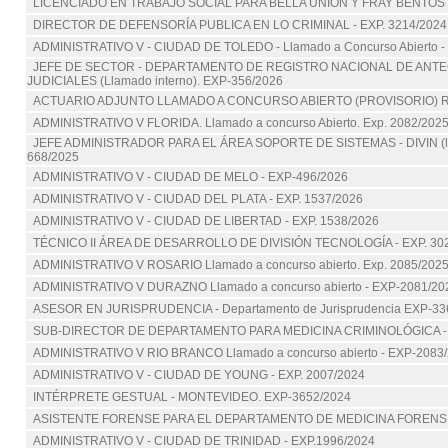
LICENCIADO EN TRABAJO SOCIAL PARA BELLA UNIÓN Y FRAY BENTOS -
DIRECTOR DE DEFENSORÍA PUBLICA EN LO CRIMINAL - EXP. 3214/2024
ADMINISTRATIVO V - CIUDAD DE TOLEDO - Llamado a Concurso Abierto - 
JEFE DE SECTOR - DEPARTAMENTO DE REGISTRO NACIONAL DE ANT
JUDICIALES (Llamado interno). EXP-356/2026
ACTUARIO ADJUNTO LLAMADO A CONCURSO ABIERTO (PROVISORIO) 
ADMINISTRATIVO V FLORIDA. Llamado a concurso Abierto. Exp. 2082/202
JEFE ADMINISTRADOR PARA EL ÁREA SOPORTE DE SISTEMAS - DIVIN (lla
668/2025
ADMINISTRATIVO V - CIUDAD DE MELO - EXP-496/2026
ADMINISTRATIVO V - CIUDAD DEL PLATA - EXP. 1537/2026
ADMINISTRATIVO V - CIUDAD DE LIBERTAD - EXP. 1538/2026
TÉCNICO II ÁREA DE DESARROLLO DE DIVISIÓN TECNOLOGÍA - EXP. 30
ADMINISTRATIVO V ROSARIO Llamado a concurso abierto. Exp. 2085/202
ADMINISTRATIVO V DURAZNO Llamado a concurso abierto - EXP-2081/20
ASESOR EN JURISPRUDENCIA - Departamento de Jurisprudencia EXP-33
SUB-DIRECTOR DE DEPARTAMENTO PARA MEDICINA CRIMINOLÓGICA - E
ADMINISTRATIVO V RIO BRANCO Llamado a concurso abierto - EXP-2083
ADMINISTRATIVO V - CIUDAD DE YOUNG - EXP. 2007/2024
INTÉRPRETE GESTUAL - MONTEVIDEO. EXP-3652/2024
ASISTENTE FORENSE PARA EL DEPARTAMENTO DE MEDICINA FORENSE
ADMINISTRATIVO V - CIUDAD DE TRINIDAD - EXP.1996/2024