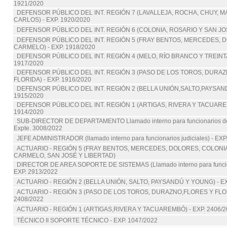
1921/2020
DEFENSOR PÚBLICO DEL INT. REGIÓN 7 (LAVALLEJA, ROCHA, CHUY, 
CARLOS) - EXP. 1920/2020
DEFENSOR PÚBLICO DEL INT. REGIÓN 6 (COLONIA, ROSARIO Y SAN JOSÉ
DEFENSOR PÚBLICO DEL INT. REGIÓN 5 (FRAY BENTOS, MERCEDES, 
CARMELO) - EXP. 1918/2020
DEFENSOR PÚBLICO DEL INT. REGIÓN 4 (MELO, RÍO BRANCO Y TREINTA 
1917/2020
DEFENSOR PÚBLICO DEL INT. REGIÓN 3 (PASO DE LOS TOROS, DURAZ
FLORIDA) - EXP. 1916/2020
DEFENSOR PÚBLICO DEL INT. REGIÓN 2 (BELLA UNIÓN,SALTO,PAYSAND
1915/2020
DEFENSOR PÚBLICO DEL INT. REGIÓN 1 (ARTIGAS, RIVERA Y TACUAREM
1914/2020
SUB-DIRECTOR DE DEPARTAMENTO Llamado interno para funcionarios del
Expte. 3008/2022
JEFE ADMINISTRADOR (llamado interno para funcionarios judiciales) - EXP
ACTUARIO - REGIÓN 5 (FRAY BENTOS, MERCEDES, DOLORES, COLONIA
CARMELO, SAN JOSÉ Y LIBERTAD)
DIRECTOR DE AREA SOPORTE DE SISTEMAS (Llamado interno para funciona
EXP. 2913/2022
ACTUARIO - REGIÓN 2 (BELLA UNIÓN, SALTO, PAYSANDÚ Y YOUNG) - EX
ACTUARIO - REGIÓN 3 (PASO DE LOS TOROS, DURAZNO,FLORES Y FLOR
2408/2022
ACTUARIO - REGIÓN 1 (ARTIGAS,RIVERA Y TACUAREMBÓ) - EXP. 2406/2
TÉCNICO II SOPORTE TÉCNICO - EXP. 1047/2022