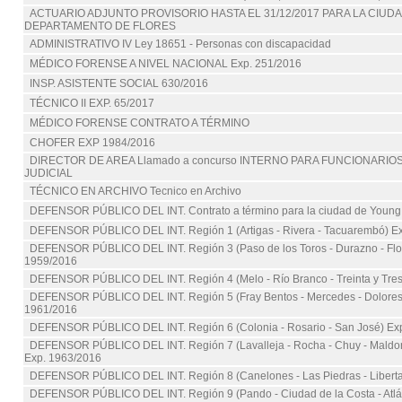
ACTUARIO ADJUNTO PROVISORIO HASTA EL 31/12/2017 PARA LA CIUD
DEPARTAMENTO DE FLORES
ADMINISTRATIVO IV Ley 18651 - Personas con discapacidad
MÉDICO FORENSE A NIVEL NACIONAL Exp. 251/2016
INSP. ASISTENTE SOCIAL 630/2016
TÉCNICO II EXP. 65/2017
MÉDICO FORENSE CONTRATO A TÉRMINO
CHOFER EXP 1984/2016
DIRECTOR DE AREA Llamado a concurso INTERNO PARA FUNCIONARIO
JUDICIAL
TÉCNICO EN ARCHIVO Tecnico en Archivo
DEFENSOR PÚBLICO DEL INT. Contrato a término para la ciudad de Young
DEFENSOR PÚBLICO DEL INT. Región 1 (Artigas - Rivera - Tacuarembó) E
DEFENSOR PÚBLICO DEL INT. Región 3 (Paso de los Toros - Durazno - Flore
1959/2016
DEFENSOR PÚBLICO DEL INT. Región 4 (Melo - Río Branco - Treinta y Tres
DEFENSOR PÚBLICO DEL INT. Región 5 (Fray Bentos - Mercedes - Dolores
1961/2016
DEFENSOR PÚBLICO DEL INT. Región 6 (Colonia - Rosario - San José) Ex
DEFENSOR PÚBLICO DEL INT. Región 7 (Lavalleja - Rocha - Chuy - Maldon
Exp. 1963/2016
DEFENSOR PÚBLICO DEL INT. Región 8 (Canelones - Las Piedras - Libert
DEFENSOR PÚBLICO DEL INT. Región 9 (Pando - Ciudad de la Costa - Atlán