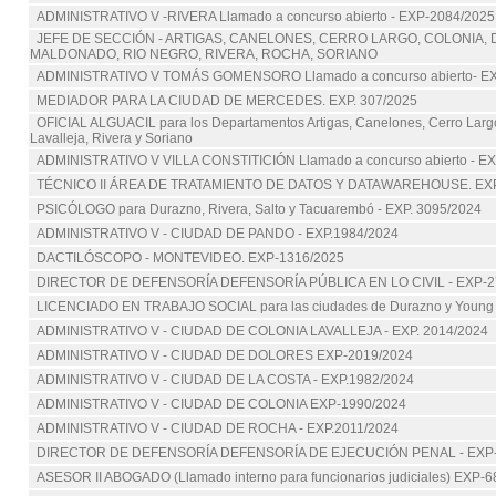
ADMINISTRATIVO V -RIVERA Llamado a concurso abierto - EXP-2084/2025
JEFE DE SECCIÓN - ARTIGAS, CANELONES, CERRO LARGO, COLONIA,
MALDONADO, RIO NEGRO, RIVERA, ROCHA, SORIANO
ADMINISTRATIVO V TOMÁS GOMENSORO Llamado a concurso abierto- E
MEDIADOR PARA LA CIUDAD DE MERCEDES. EXP. 307/2025
OFICIAL ALGUACIL para los Departamentos Artigas, Canelones, Cerro Largo,
Lavalleja, Rivera y Soriano
ADMINISTRATIVO V VILLA CONSTITICIÓN Llamado a concurso abierto - E
TÉCNICO II ÁREA DE TRATAMIENTO DE DATOS Y DATAWAREHOUSE. EXP
PSICÓLOGO para Durazno, Rivera, Salto y Tacuarembó - EXP. 3095/2024
ADMINISTRATIVO V - CIUDAD DE PANDO - EXP.1984/2024
DACTILÓSCOPO - MONTEVIDEO. EXP-1316/2025
DIRECTOR DE DEFENSORÍA DEFENSORÍA PÚBLICA EN LO CIVIL - EXP-2
LICENCIADO EN TRABAJO SOCIAL para las ciudades de Durazno y Young 
ADMINISTRATIVO V - CIUDAD DE COLONIA LAVALLEJA - EXP. 2014/2024
ADMINISTRATIVO V - CIUDAD DE DOLORES EXP-2019/2024
ADMINISTRATIVO V - CIUDAD DE LA COSTA - EXP.1982/2024
ADMINISTRATIVO V - CIUDAD DE COLONIA EXP-1990/2024
ADMINISTRATIVO V - CIUDAD DE ROCHA - EXP.2011/2024
DIRECTOR DE DEFENSORÍA DEFENSORÍA DE EJECUCIÓN PENAL - EXP-
ASESOR II ABOGADO (Llamado interno para funcionarios judiciales) EXP-6