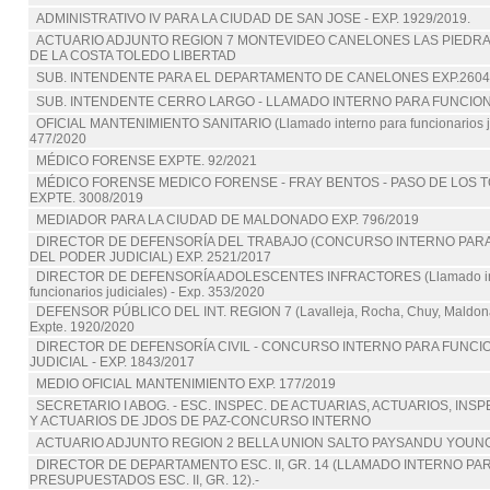
ADMINISTRATIVO IV PARA LA CIUDAD DE SAN JOSE - EXP. 1929/2019.
ACTUARIO ADJUNTO REGION 7 MONTEVIDEO CANELONES LAS PIEDR
DE LA COSTA TOLEDO LIBERTAD
SUB. INTENDENTE PARA EL DEPARTAMENTO DE CANELONES EXP.2604
SUB. INTENDENTE CERRO LARGO - LLAMADO INTERNO PARA FUNCION
OFICIAL MANTENIMIENTO SANITARIO (Llamado interno para funcionarios jud
477/2020
MÉDICO FORENSE EXPTE. 92/2021
MÉDICO FORENSE MEDICO FORENSE - FRAY BENTOS - PASO DE LOS TO
EXPTE. 3008/2019
MEDIADOR PARA LA CIUDAD DE MALDONADO EXP. 796/2019
DIRECTOR DE DEFENSORÍA DEL TRABAJO (CONCURSO INTERNO PAR
DEL PODER JUDICIAL) EXP. 2521/2017
DIRECTOR DE DEFENSORÍA ADOLESCENTES INFRACTORES (Llamado int
funcionarios judiciales) - Exp. 353/2020
DEFENSOR PÚBLICO DEL INT. REGION 7 (Lavalleja, Rocha, Chuy, Maldona
Expte. 1920/2020
DIRECTOR DE DEFENSORÍA CIVIL - CONCURSO INTERNO PARA FUNCI
JUDICIAL - EXP. 1843/2017
MEDIO OFICIAL MANTENIMIENTO EXP. 177/2019
SECRETARIO I ABOG. - ESC. INSPEC. DE ACTUARIAS, ACTUARIOS, INSP
Y ACTUARIOS DE JDOS DE PAZ-CONCURSO INTERNO
ACTUARIO ADJUNTO REGION 2 BELLA UNION SALTO PAYSANDU YOUN
DIRECTOR DE DEPARTAMENTO ESC. II, GR. 14 (LLAMADO INTERNO P
PRESUPUESTADOS ESC. II, GR. 12).-