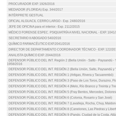
PROCURADOR EXP. 1926/2016
MEDIADOR (FLORIDA) Exp. 344/2017
INTÉRPRETE GESTUAL
OFICIAL ALGUACIL CERRO LARGO - Exp. 2480/2016
JEFE DE OFICINA para el interior.- Exp. 2112/2015
MÉDICO FORENSE ESPEC. PSIQUIATRÍA A NIVEL NACIONAL - EXP. 1041/
SECRETARIO II ABOGADO 540/2016
QUÍMICO FARMACÉUTICO EXP.2041/2016
DIRECTOR DE DEPARTAMENTO COORDINADOR TÉCNICO - EXP. 122/20
ANALISTA QUÍMICO EXP. 2044/2016
DEFENSOR PÚBLICO DEL INT. Región 2 (Bella Unión - Salto - Paysandú - 
1958/2016
DEFENSOR PÚBLICO DEL INT. REGIÓN 2 (Bella Unión, Salto, Paysandú y 
DEFENSOR PÚBLICO DEL INT. REGIÓN 1 (Artigas, Rivera y Tacuarembó)
DEFENSOR PÚBLICO DEL INT. REGIÓN 3 (Paso de Los Toros, Durazno, Flor
DEFENSOR PÚBLICO DEL INT. REGIÓN 4 (Melo, Río Branco y Treinta y Tre
DEFENSOR PÚBLICO DEL INT. REGIÓN 5 (Fray Bentos, Mercedes, Dolores
DEFENSOR PÚBLICO DEL INT. REGIÓN 6 (Colonia, Rosario y San José)
DEFENSOR PÚBLICO DEL INT. REGIÓN 7 (Lavalleja, Rocha, Chuy, Maldona
DEFENSOR PÚBLICO DEL INT. REGIÓN 8 (Canelones, Las Piedras y Libert
DEFENSOR PÚBLICO DEL INT. REGIÓN 9 (Pando, Ciudad de la Costa, Atlán