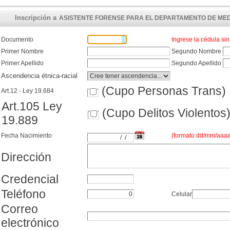
Inscripción a
ASISTENTE FORENSE PARA EL DEPARTAMENTO DE MEDI
Documento
Ingrese la cédula si
Primer Nombre
Segundo Nombre
Primer Apellido
Segundo Apellido
Ascendencia étnica-racial
(Cupo Personas Trans)
Art.12 - Ley 19.684
Art.105 Ley
(Cupo Delitos Violentos
19.889
Fecha Nacimiento
(formato dd/mm/aaaa
Dirección
Credencial
Teléfono
Celular
Correo
electrónico