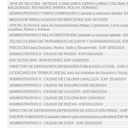
JEFE DE SECCIÓN - ARTIGAS, CANELONES, CERRO LARGO, COLONIA,
MALDONADO, RIO NEGRO, RIVERA, ROCHA, SORIANO
ADMINISTRATIVO V TOMÁS GOMENSORO Llamado a concurso abierto- E
MEDIADOR PARA LA CIUDAD DE MERCEDES. EXP. 307/2025
OFICIAL ALGUACIL para los Departamentos Artigas, Canelones, Cerro Largo,
Lavalleja, Rivera y Soriano
ADMINISTRATIVO V VILLA CONSTITICIÓN Llamado a concurso abierto - E
TÉCNICO II ÁREA DE TRATAMIENTO DE DATOS Y DATAWAREHOUSE. EXP
PSICÓLOGO para Durazno, Rivera, Salto y Tacuarembó - EXP. 3095/2024
ADMINISTRATIVO V - CIUDAD DE PANDO - EXP.1984/2024
DACTILÓSCOPO - MONTEVIDEO. EXP-1316/2025
DIRECTOR DE DEFENSORÍA DEFENSORÍA PÚBLICA EN LO CIVIL - EXP-2
LICENCIADO EN TRABAJO SOCIAL para las ciudades de Durazno y Young 
ADMINISTRATIVO V - CIUDAD DE COLONIA LAVALLEJA - EXP. 2014/2024
ADMINISTRATIVO V - CIUDAD DE DOLORES EXP-2019/2024
ADMINISTRATIVO V - CIUDAD DE LA COSTA - EXP.1982/2024
ADMINISTRATIVO V - CIUDAD DE COLONIA EXP-1990/2024
ADMINISTRATIVO V - CIUDAD DE ROCHA - EXP.2011/2024
DIRECTOR DE DEFENSORÍA DEFENSORÍA DE EJECUCIÓN PENAL - EXP-
ASESOR II ABOGADO (Llamado interno para funcionarios judiciales) EXP-6
ADMINISTRATIVO V - CIUDAD DE CHUY - EXP. 2010/2024