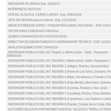
MEDIADOR (FLORIDA) Exp. 344/2017
INTÉRPRETE GESTUAL
OFICIAL ALGUACIL CERRO LARGO - Exp. 2480/2016
JEFE DE OFICINA para el interior.- Exp. 2112/2015
MÉDICO FORENSE ESPEC. PSIQUIATRÍA A NIVEL NACIONAL - EXP. 1041/
SECRETARIO II ABOGADO 540/2016
QUÍMICO FARMACÉUTICO EXP.2041/2016
DIRECTOR DE DEPARTAMENTO COORDINADOR TÉCNICO - EXP. 122/20
ANALISTA QUÍMICO EXP. 2044/2016
DEFENSOR PÚBLICO DEL INT. Región 2 (Bella Unión - Salto - Paysandú - 
1958/2016
DEFENSOR PÚBLICO DEL INT. REGIÓN 2 (Bella Unión, Salto, Paysandú y 
DEFENSOR PÚBLICO DEL INT. REGIÓN 1 (Artigas, Rivera y Tacuarembó)
DEFENSOR PÚBLICO DEL INT. REGIÓN 3 (Paso de Los Toros, Durazno, Flor
DEFENSOR PÚBLICO DEL INT. REGIÓN 4 (Melo, Río Branco y Treinta y Tre
DEFENSOR PÚBLICO DEL INT. REGIÓN 5 (Fray Bentos, Mercedes, Dolores
DEFENSOR PÚBLICO DEL INT. REGIÓN 6 (Colonia, Rosario y San José)
DEFENSOR PÚBLICO DEL INT. REGIÓN 7 (Lavalleja, Rocha, Chuy, Maldona
DEFENSOR PÚBLICO DEL INT. REGIÓN 8 (Canelones, Las Piedras y Libert
DEFENSOR PÚBLICO DEL INT. REGIÓN 9 (Pando, Ciudad de la Costa, Atlán
ACTUARIO ADJUNTO PROVISORIO HASTA EL 31/12/2017 PARA LA CIUD