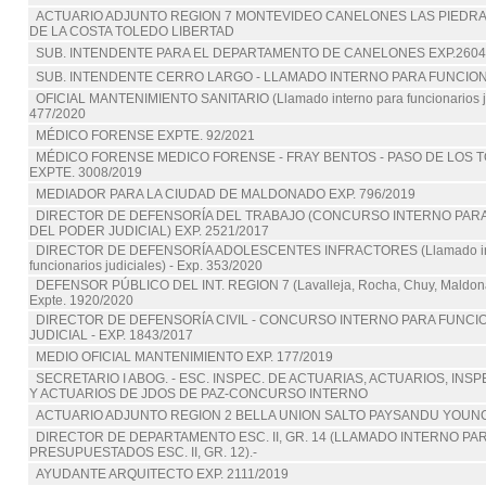
ACTUARIO ADJUNTO REGION 7 MONTEVIDEO CANELONES LAS PIEDR
DE LA COSTA TOLEDO LIBERTAD
SUB. INTENDENTE PARA EL DEPARTAMENTO DE CANELONES EXP.2604
SUB. INTENDENTE CERRO LARGO - LLAMADO INTERNO PARA FUNCION
OFICIAL MANTENIMIENTO SANITARIO (Llamado interno para funcionarios jud
477/2020
MÉDICO FORENSE EXPTE. 92/2021
MÉDICO FORENSE MEDICO FORENSE - FRAY BENTOS - PASO DE LOS TO
EXPTE. 3008/2019
MEDIADOR PARA LA CIUDAD DE MALDONADO EXP. 796/2019
DIRECTOR DE DEFENSORÍA DEL TRABAJO (CONCURSO INTERNO PAR
DEL PODER JUDICIAL) EXP. 2521/2017
DIRECTOR DE DEFENSORÍA ADOLESCENTES INFRACTORES (Llamado int
funcionarios judiciales) - Exp. 353/2020
DEFENSOR PÚBLICO DEL INT. REGION 7 (Lavalleja, Rocha, Chuy, Maldona
Expte. 1920/2020
DIRECTOR DE DEFENSORÍA CIVIL - CONCURSO INTERNO PARA FUNCI
JUDICIAL - EXP. 1843/2017
MEDIO OFICIAL MANTENIMIENTO EXP. 177/2019
SECRETARIO I ABOG. - ESC. INSPEC. DE ACTUARIAS, ACTUARIOS, INSP
Y ACTUARIOS DE JDOS DE PAZ-CONCURSO INTERNO
ACTUARIO ADJUNTO REGION 2 BELLA UNION SALTO PAYSANDU YOUN
DIRECTOR DE DEPARTAMENTO ESC. II, GR. 14 (LLAMADO INTERNO P
PRESUPUESTADOS ESC. II, GR. 12).-
AYUDANTE ARQUITECTO EXP. 2111/2019