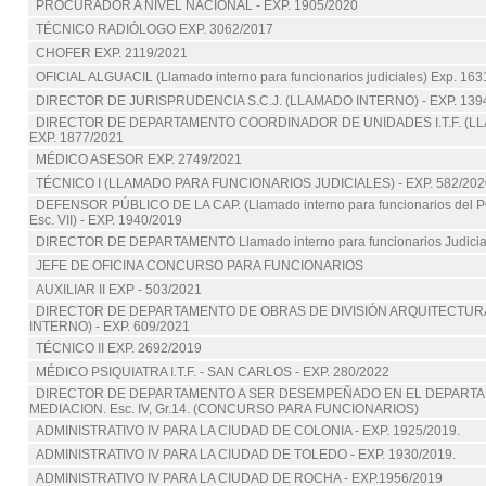
PROCURADOR A NIVEL NACIONAL - EXP. 1905/2020
TÉCNICO RADIÓLOGO EXP. 3062/2017
CHOFER EXP. 2119/2021
OFICIAL ALGUACIL (Llamado interno para funcionarios judiciales) Exp. 16
DIRECTOR DE JURISPRUDENCIA S.C.J. (LLAMADO INTERNO) - EXP. 139
DIRECTOR DE DEPARTAMENTO COORDINADOR DE UNIDADES I.T.F. (LL
EXP. 1877/2021
MÉDICO ASESOR EXP. 2749/2021
TÉCNICO I (LLAMADO PARA FUNCIONARIOS JUDICIALES) - EXP. 582/202
DEFENSOR PÚBLICO DE LA CAP. (Llamado interno para funcionarios del 
Esc. VII) - EXP. 1940/2019
DIRECTOR DE DEPARTAMENTO Llamado interno para funcionarios Judicial
JEFE DE OFICINA CONCURSO PARA FUNCIONARIOS
AUXILIAR II EXP - 503/2021
DIRECTOR DE DEPARTAMENTO DE OBRAS DE DIVISIÓN ARQUITECTUR
INTERNO) - EXP. 609/2021
TÉCNICO II EXP. 2692/2019
MÉDICO PSIQUIATRA I.T.F. - SAN CARLOS - EXP. 280/2022
DIRECTOR DE DEPARTAMENTO A SER DESEMPEÑADO EN EL DEPART
MEDIACION. Esc. IV, Gr.14. (CONCURSO PARA FUNCIONARIOS)
ADMINISTRATIVO IV PARA LA CIUDAD DE COLONIA - EXP. 1925/2019.
ADMINISTRATIVO IV PARA LA CIUDAD DE TOLEDO - EXP. 1930/2019.
ADMINISTRATIVO IV PARA LA CIUDAD DE ROCHA - EXP.1956/2019