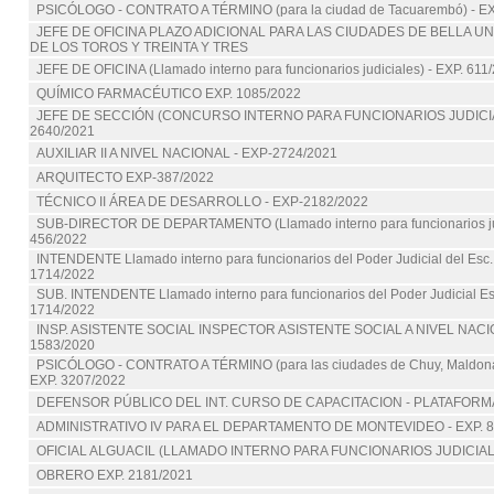
PSICÓLOGO - CONTRATO A TÉRMINO (para la ciudad de Tacuarembó) - EX
JEFE DE OFICINA PLAZO ADICIONAL PARA LAS CIUDADES DE BELLA U
DE LOS TOROS Y TREINTA Y TRES
JEFE DE OFICINA (Llamado interno para funcionarios judiciales) - EXP. 611
QUÍMICO FARMACÉUTICO EXP. 1085/2022
JEFE DE SECCIÓN (CONCURSO INTERNO PARA FUNCIONARIOS JUDICIAL
2640/2021
AUXILIAR II A NIVEL NACIONAL - EXP-2724/2021
ARQUITECTO EXP-387/2022
TÉCNICO II ÁREA DE DESARROLLO - EXP-2182/2022
SUB-DIRECTOR DE DEPARTAMENTO (Llamado interno para funcionarios jud
456/2022
INTENDENTE Llamado interno para funcionarios del Poder Judicial del Esc. 
1714/2022
SUB. INTENDENTE Llamado interno para funcionarios del Poder Judicial Esc
1714/2022
INSP. ASISTENTE SOCIAL INSPECTOR ASISTENTE SOCIAL A NIVEL NACIO
1583/2020
PSICÓLOGO - CONTRATO A TÉRMINO (para las ciudades de Chuy, Maldona
EXP. 3207/2022
DEFENSOR PÚBLICO DEL INT. CURSO DE CAPACITACION - PLATAFOR
ADMINISTRATIVO IV PARA EL DEPARTAMENTO DE MONTEVIDEO - EXP. 8
OFICIAL ALGUACIL (LLAMADO INTERNO PARA FUNCIONARIOS JUDICIALES
OBRERO EXP. 2181/2021