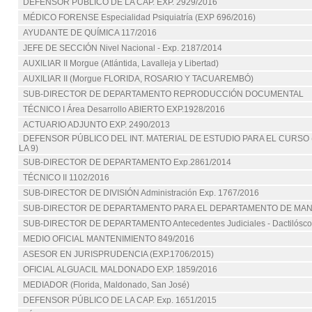
DEFENSOR PÚBLICO DE LA CAP. EXP. 2929/2016
MÉDICO FORENSE Especialidad Psiquiatría (EXP 696/2016)
AYUDANTE DE QUÍMICA 117/2016
JEFE DE SECCIÓN Nivel Nacional - Exp. 2187/2014
AUXILIAR II Morgue (Atlántida, Lavalleja y Libertad)
AUXILIAR II (Morgue FLORIDA, ROSARIO Y TACUAREMBÓ)
SUB-DIRECTOR DE DEPARTAMENTO REPRODUCCIÓN DOCUMENTAL
TÉCNICO I Área Desarrollo ABIERTO EXP.1928/2016
ACTUARIO ADJUNTO EXP. 2490/2013
DEFENSOR PÚBLICO DEL INT. MATERIAL DE ESTUDIO PARA EL CURSO (
LA 9)
SUB-DIRECTOR DE DEPARTAMENTO Exp.2861/2014
TÉCNICO II 1102/2016
SUB-DIRECTOR DE DIVISIÓN Administración Exp. 1767/2016
SUB-DIRECTOR DE DEPARTAMENTO PARA EL DEPARTAMENTO DE MA
SUB-DIRECTOR DE DEPARTAMENTO Antecedentes Judiciales - Dactilósc
MEDIO OFICIAL MANTENIMIENTO 849/2016
ASESOR EN JURISPRUDENCIA (EXP.1706/2015)
OFICIAL ALGUACIL MALDONADO EXP. 1859/2016
MEDIADOR (Florida, Maldonado, San José)
DEFENSOR PÚBLICO DE LA CAP. Exp. 1651/2015