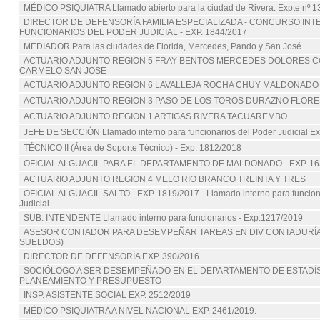
MÉDICO PSIQUIATRA Llamado abierto para la ciudad de Rivera. Expte nº 
DIRECTOR DE DEFENSORÍA FAMILIA ESPECIALIZADA - CONCURSO IN
FUNCIONARIOS DEL PODER JUDICIAL - EXP. 1844/2017
MEDIADOR Para las ciudades de Florida, Mercedes, Pando y San José
ACTUARIO ADJUNTO REGION 5 FRAY BENTOS MERCEDES DOLORES C
CARMELO SAN JOSE
ACTUARIO ADJUNTO REGION 6 LAVALLEJA ROCHA CHUY MALDONADO
ACTUARIO ADJUNTO REGION 3 PASO DE LOS TOROS DURAZNO FLORE
ACTUARIO ADJUNTO REGION 1 ARTIGAS RIVERA TACUAREMBO
JEFE DE SECCIÓN Llamado interno para funcionarios del Poder Judicial E
TÉCNICO II (Área de Soporte Técnico) - Exp. 1812/2018
OFICIAL ALGUACIL PARA EL DEPARTAMENTO DE MALDONADO - EXP. 16
ACTUARIO ADJUNTO REGION 4 MELO RIO BRANCO TREINTA Y TRES
OFICIAL ALGUACIL SALTO - EXP. 1819/2017 - Llamado interno para funcion
Judicial
SUB. INTENDENTE Llamado interno para funcionarios - Exp.1217/2019
ASESOR CONTADOR PARA DESEMPEÑAR TAREAS EN DIV CONTADURÍA
SUELDOS)
DIRECTOR DE DEFENSORÍA EXP. 390/2016
SOCIÓLOGO A SER DESEMPEÑADO EN EL DEPARTAMENTO DE ESTADÍST
PLANEAMIENTO Y PRESUPUESTO
INSP. ASISTENTE SOCIAL EXP. 2512/2019
MÉDICO PSIQUIATRA A NIVEL NACIONAL EXP. 2461/2019.-