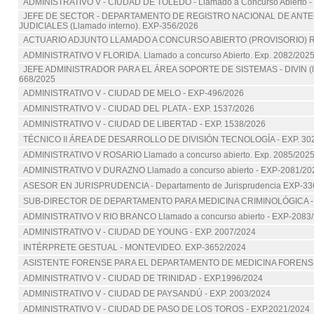
ADMINISTRATIVO V - CIUDAD DE TOLEDO - Llamado a Concurso Abierto - 
JEFE DE SECTOR - DEPARTAMENTO DE REGISTRO NACIONAL DE ANT
JUDICIALES (Llamado interno). EXP-356/2026
ACTUARIO ADJUNTO LLAMADO A CONCURSO ABIERTO (PROVISORIO) 
ADMINISTRATIVO V FLORIDA. Llamado a concurso Abierto. Exp. 2082/202
JEFE ADMINISTRADOR PARA EL ÁREA SOPORTE DE SISTEMAS - DIVIN (lla
668/2025
ADMINISTRATIVO V - CIUDAD DE MELO - EXP-496/2026
ADMINISTRATIVO V - CIUDAD DEL PLATA - EXP. 1537/2026
ADMINISTRATIVO V - CIUDAD DE LIBERTAD - EXP. 1538/2026
TÉCNICO II ÁREA DE DESARROLLO DE DIVISIÓN TECNOLOGÍA - EXP. 30
ADMINISTRATIVO V ROSARIO Llamado a concurso abierto. Exp. 2085/202
ADMINISTRATIVO V DURAZNO Llamado a concurso abierto - EXP-2081/20
ASESOR EN JURISPRUDENCIA - Departamento de Jurisprudencia EXP-33
SUB-DIRECTOR DE DEPARTAMENTO PARA MEDICINA CRIMINOLÓGICA - E
ADMINISTRATIVO V RIO BRANCO Llamado a concurso abierto - EXP-2083
ADMINISTRATIVO V - CIUDAD DE YOUNG - EXP. 2007/2024
INTÉRPRETE GESTUAL - MONTEVIDEO. EXP-3652/2024
ASISTENTE FORENSE PARA EL DEPARTAMENTO DE MEDICINA FORENSE
ADMINISTRATIVO V - CIUDAD DE TRINIDAD - EXP.1996/2024
ADMINISTRATIVO V - CIUDAD DE PAYSANDÚ - EXP. 2003/2024
ADMINISTRATIVO V - CIUDAD DE PASO DE LOS TOROS - EXP.2021/2024