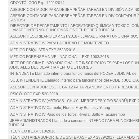
ODONTÓLOGO Exp. 1291/2014
ASESOR CONTADOR PARA DESEMPEÑAR TAREAS EN DIVISIÓN ADMIN
ASESOR CONTADOR PARA DESEMPEÑAR TAREAS EN DIV CONTADURÍA
GASTOS)
DIRECTOR DE DEPARTAMENTO LABORATORIO QUÍMICA Y TOXICOLOGÍA 
LLAMADO INTERNO- FUNCIONARIOS DEL PODER JUDICIAL
ASESOR II ESCRIBANO EXP. 521/2018 - LLAMADO PARA FUNCIONARIOS
ADMINISTRATIVO IV PARA LA CIUDAD DE MONTEVIDEO
MÉDICO PSIQUIATRA EXP 2538/2018
MÉDICO FORENSE A NIVEL NACIONAL - EXP. 1003/2018
JEFE DE OFICINA PLAZO ADICIONAL DE INSCRIPCIONES PARA LOS FU
JUDICIALES DEL DEPARTAMENTO DE FLORES
INTENDENTE Llamado interno para funcionarios del PODER JUDICIAL del E
SUB. INTENDENTE Llamado interno para funcionarios del PODER JUDICIAL
ASESOR CONTADOR ESC. II, GR.12 PARA PLANEAMIENTO Y PRESUPU
PSICÓLOGO EXP. 520/2018
ADMINISTRATIVO IV (ARTIGAS - CHUY - MERCEDES Y PAYSANDÚ) EXP. 
ADMINISTRATIVO IV Carmelo, Flores, Fray Bentos y Young
ADMINISTRATIVO IV Paso de los Toros, Rivera, Salto y Tacuarembó
JEFE ADMINISTRADOR Llamado a concurso INTERNO PARA FUNCIONA
JUDICIAL
TÉCNICO II EXP. 518/2018
TÉCNICO I ÁREA SOPORTE DE SISTEMAS - EXP. 2839/2017 (LLAMADO 