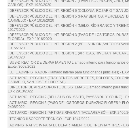
DEFENSOR PÚBLICO DEL INT. REGIÓN 7 (LAVALLEJA, ROCHA, CHUY, 
CARLOS) - EXP. 1920/2020
DEFENSOR PÚBLICO DEL INT. REGIÓN 6 (COLONIA, ROSARIO Y SAN JOSÉ
DEFENSOR PÚBLICO DEL INT. REGIÓN 5 (FRAY BENTOS, MERCEDES, 
CARMELO) - EXP. 1918/2020
DEFENSOR PÚBLICO DEL INT. REGIÓN 4 (MELO, RÍO BRANCO Y TREINTA 
1917/2020
DEFENSOR PÚBLICO DEL INT. REGIÓN 3 (PASO DE LOS TOROS, DURAZ
FLORIDA) - EXP. 1916/2020
DEFENSOR PÚBLICO DEL INT. REGIÓN 2 (BELLA UNIÓN,SALTO,PAYSAND
1915/2020
DEFENSOR PÚBLICO DEL INT. REGIÓN 1 (ARTIGAS, RIVERA Y TACUAREM
1914/2020
SUB-DIRECTOR DE DEPARTAMENTO Llamado interno para funcionarios del
Expte. 3008/2022
JEFE ADMINISTRADOR (llamado interno para funcionarios judiciales) - EXP
ACTUARIO - REGIÓN 5 (FRAY BENTOS, MERCEDES, DOLORES, COLONIA
CARMELO, SAN JOSÉ Y LIBERTAD)
DIRECTOR DE AREA SOPORTE DE SISTEMAS (Llamado interno para funciona
EXP. 2913/2022
ACTUARIO - REGIÓN 2 (BELLA UNIÓN, SALTO, PAYSANDÚ Y YOUNG) - EX
ACTUARIO - REGIÓN 3 (PASO DE LOS TOROS, DURAZNO,FLORES Y FLOR
2408/2022
ACTUARIO - REGIÓN 1 (ARTIGAS,RIVERA Y TACUAREMBÓ) - EXP. 2406/2
TÉCNICO II SOPORTE TÉCNICO - EXP. 1047/2022
ADMINISTRATIVO IV PARA EL DEPARTAMENTO DE TREINTA Y TRES - EXP