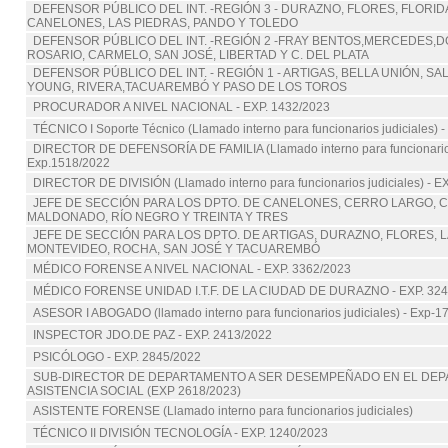
DEFENSOR PÚBLICO DEL INT. -REGIÓN 3 - DURAZNO, FLORES, FLORIDA
CANELONES, LAS PIEDRAS, PANDO Y TOLEDO
DEFENSOR PÚBLICO DEL INT. -REGIÓN 2 -FRAY BENTOS,MERCEDES,
ROSARIO, CARMELO, SAN JOSÉ, LIBERTAD Y C. DEL PLATA
DEFENSOR PÚBLICO DEL INT. - REGIÓN 1 - ARTIGAS, BELLA UNIÓN, SA
YOUNG, RIVERA,TACUAREMBÓ Y PASO DE LOS TOROS
PROCURADOR A NIVEL NACIONAL - EXP. 1432/2023
TÉCNICO I Soporte Técnico (Llamado interno para funcionarios judiciales) 
DIRECTOR DE DEFENSORÍA DE FAMILIA (Llamado interno para funcionarios 
Exp.1518/2022
DIRECTOR DE DIVISIÓN (Llamado interno para funcionarios judiciales) - E
JEFE DE SECCIÓN PARA LOS DPTO. DE CANELONES, CERRO LARGO, C
MALDONADO, RÍO NEGRO Y TREINTA Y TRES
JEFE DE SECCIÓN PARA LOS DPTO. DE ARTIGAS, DURAZNO, FLORES, L
MONTEVIDEO, ROCHA, SAN JOSÉ Y TACUAREMBÓ
MÉDICO FORENSE A NIVEL NACIONAL - EXP. 3362/2023
MÉDICO FORENSE UNIDAD I.T.F. DE LA CIUDAD DE DURAZNO - EXP. 324
ASESOR I ABOGADO (llamado interno para funcionarios judiciales) - Exp-1
INSPECTOR JDO.DE PAZ - EXP. 2413/2022
PSICÓLOGO - EXP. 2845/2022
SUB-DIRECTOR DE DEPARTAMENTO A SER DESEMPEÑADO EN EL DE
ASISTENCIA SOCIAL (EXP 2618/2023)
ASISTENTE FORENSE (Llamado interno para funcionarios judiciales)
TÉCNICO II DIVISIÓN TECNOLOGÍA - EXP. 1240/2023