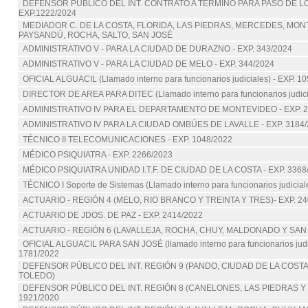
DEFENSOR PÚBLICO DEL INT. CONTRATO A TÉRMINO PARA PASO DE L
EXP.1222/2024
MEDIADOR C. DE LA COSTA, FLORIDA, LAS PIEDRAS, MERCEDES, MON
PAYSANDÚ, ROCHA, SALTO, SAN JOSÉ
ADMINISTRATIVO V - PARA LA CIUDAD DE DURAZNO - EXP. 343/2024
ADMINISTRATIVO V - PARA LA CIUDAD DE MELO - EXP. 344/2024
OFICIAL ALGUACIL (Llamado interno para funcionarios judiciales) - EXP. 1
DIRECTOR DE AREA PARA DITEC (Llamado interno para funcionarios judici
ADMINISTRATIVO IV PARA EL DEPARTAMENTO DE MONTEVIDEO - EXP. 2
ADMINISTRATIVO IV PARA LA CIUDAD OMBÚES DE LAVALLE - EXP. 3184/
TÉCNICO II TELECOMUNICACIONES - EXP. 1048/2022
MÉDICO PSIQUIATRA - EXP. 2266/2023
MÉDICO PSIQUIATRA UNIDAD I.T.F. DE CIUDAD DE LA COSTA - EXP. 3368
TÉCNICO I Soporte de Sistemas (Llamado interno para funcionarios judicial
ACTUARIO - REGIÓN 4 (MELO, RIO BRANCO Y TREINTA Y TRES)- EXP. 24
ACTUARIO DE JDOS. DE PAZ - EXP. 2414/2022
ACTUARIO - REGIÓN 6 (LAVALLEJA, ROCHA, CHUY, MALDONADO Y SAN 
OFICIAL ALGUACIL PARA SAN JOSÉ (llamado interno para funcionarios judic
1781/2022
DEFENSOR PÚBLICO DEL INT. REGIÓN 9 (PANDO, CIUDAD DE LA COSTA
TOLEDO)
DEFENSOR PÚBLICO DEL INT. REGIÓN 8 (CANELONES, LAS PIEDRAS Y L
1921/2020