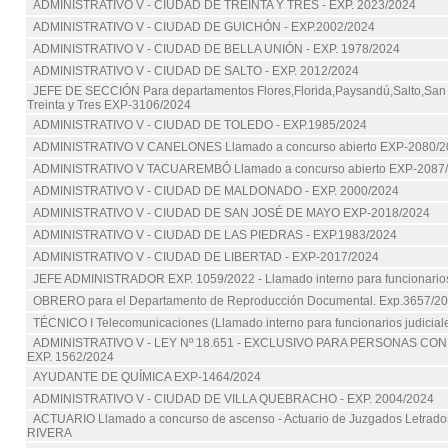
ADMINISTRATIVO V - CIUDAD DE TREINTA Y TRES - EXP. 2023/2024
ADMINISTRATIVO V - CIUDAD DE GUICHÓN - EXP.2002/2024
ADMINISTRATIVO V - CIUDAD DE BELLA UNIÓN - EXP. 1978/2024
ADMINISTRATIVO V - CIUDAD DE SALTO - EXP. 2012/2024
JEFE DE SECCIÓN Para departamentos Flores,Florida,Paysandú,Salto,San
Treinta y Tres EXP-3106/2024
ADMINISTRATIVO V - CIUDAD DE TOLEDO - EXP.1985/2024
ADMINISTRATIVO V CANELONES Llamado a concurso abierto EXP-2080/2
ADMINISTRATIVO V TACUAREMBÓ Llamado a concurso abierto EXP-2087
ADMINISTRATIVO V - CIUDAD DE MALDONADO - EXP. 2000/2024
ADMINISTRATIVO V - CIUDAD DE SAN JOSÉ DE MAYO EXP-2018/2024
ADMINISTRATIVO V - CIUDAD DE LAS PIEDRAS - EXP.1983/2024
ADMINISTRATIVO V - CIUDAD DE LIBERTAD - EXP-2017/2024
JEFE ADMINISTRADOR EXP. 1059/2022 - Llamado interno para funcionarios
OBRERO para el Departamento de Reproducción Documental. Exp.3657/2
TÉCNICO I Telecomunicaciones (Llamado interno para funcionarios judicial
ADMINISTRATIVO V - LEY Nº 18.651 - EXCLUSIVO PARA PERSONAS CON
EXP. 1562/2024
AYUDANTE DE QUÍMICA EXP-1464/2024
ADMINISTRATIVO V - CIUDAD DE VILLA QUEBRACHO - EXP. 2004/2024
ACTUARIO Llamado a concurso de ascenso - Actuario de Juzgados Letrados E
RIVERA