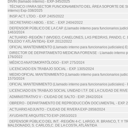
DIVIN (llamado interno) - EXP-345/2025
TÉCNICO I PARA SECTOR FUNCIONAMIENTO DEL ÁREA SOPORTE DE SI
interno) Exp-338/2025
INSP. ACT. LTDO. - EXP. 2405/2022
SECRETARIO I ABOG. - ESC. - EXP. 2404/2022
DEFENSOR PÚBLICO DE LA CAP. (Llamado interno para funcionarios judicia
1463/2024
ACTUARIO -REGIÓN 7 (MVDEO, CANELONES, LAS PIEDRAS, PANDO, C. 
TOLEDO Y ATLÁNTIDA)- EXP. 2012/2022
OFICIAL MANTENIMIENTO (Llamado interno para funcionarios judiciales) E
DIRECTOR DE DEPARTAMENTO MEDICINA FORENSE - Llamado interno para
176/2022
MÉDICO ANATOMOPATÓLOGO - EXP. 275/2024
LICENCIADO EN TRABAJO SOCIAL - EXP. 1305/2024
MEDIO OFICIAL MANTENIMIENTO (Llamado interno para funcionarios judici
1570/2024
OFICIAL MANTENIMIENTO (Llamado interno para funcionarios judiciales) 
LICENCIADO EN TRABAJO SOCIAL UNIDAD I.T.F. DE LA CIUDAD DE RIVE
ADMINISTRATIVO V - CIUDAD DE SALTO - EXP. 2842/2024
OBRERO - DEPARTAMENTO DE REPRODUCCIÓN DOCUMENTAL - EXP. 2
ACTUARIO ADJUNTO - CIUDAD DE RIVERA EXP-2858/2024
AYUDANTE ARQUITECTO EXP-2953/2023
DEFENSOR PÚBLICO DEL INT. -REGIÓN 4-C. LARGO, R. BRANCO, T. Y 
MALDONADO, S. CARLOS,C. DE LA COSTA, ATLÁNTIDA