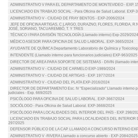
ADMINISTRATIVO V PARA EL DEPARTAMENTO DE MONTEVIDEO - EXP. 1
LICENCIADO EN TRABAJO SOCIAL - Para Oficina de Salud Laboral. EXP-
ADMINISTRATIVO V - CIUDAD DE FRAY BENTOS - EXP-2006/2024
JEFE DE OFICINA ARTIGAS, C.LARGO, DURAZNO, FLORES, FLORIDA, R.
JOSÉ, SORIANO, TACUAREMBÓ, T. Y TRES
TÉCNICO I PARA DIVISIÓN TECNOLOGÍA (Llamado interno) Exp-2029/202
MÉDICO ASESOR PARA OFICINA DE SALUD LABORAL. EXP-3665/2024
AYUDANTE DE QUÍMICA Departamento Laboratorio de Química y Toxicología
INTENDENTE (Llamado interno para funcionarios judiciales) EXP-963/2025
DIRECTOR DE AREA PARA SOPORTE DE SISTEMAS - DIVIN (llamado intern
ADMINISTRATIVO V - CIUDAD DE CARMELO EXP-1989/2024
ADMINISTRATIVO V - CIUDAD DE ARTIGAS - EXP. 1977/2024
ADMINISTRATIVO V - CIUDAD DEL PLATA EXP-2016/2024
DIRECTOR DE DEPARTAMENTO Esc. IV "Especializado" Llamado interno pa
judiciales - Exp. 669/2025
PSICÓLOGO PARA OFICINA DE SALUD LABORAL. EXP-3667/2024
SOCIÓLOGO - Para Oficina de Salud Laboral. EXP-3668/2024
PSICÓLOGO PARA LOCALIDADES DEL INTERIOR DEL PAÍS - EXP. 298/20
LICENCIADO EN TRABAJO SOCIAL PARA LOCALIDADES DEL INTERIOR DE
297/2025
DEFENSOR PÚBLICO DE LA CAP. LLAMADO A CONCURSO INTERNO EXP
ADMINISTRATIVO V -RIVERA Llamado a concurso abierto - EXP-2084/2025