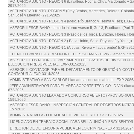
ACTUARIO ADJUNTO - REGIÓN 6 (Lavalleja, Rocha, Chuy, Maldonado y Sa
2917/2025
ACTUARIO ADJUNTO -REGIÓN 5 (Fray Bentos, Mercedes, Dolores, Colonia,
San José y Libertad) 2916/2025
ACTUARIO ADJUNTO - REGIÓN 4 (Melo, Río Branco y Treinta y Tres) EXP-
ASESOR II ESCRIBANO Llamado interno Asesor II, Gr. 13, Escribano (Part-T
ACTUARIO ADJUNTO - REGIÓN 3 (Paso de los Toros, Durazno, Flores, Flor
ACTUARIO ADJUNTO - REGIÓN 2 ( Bella Unión, Salto, Paysandú y Young).
ACTUARIO ADJUNTO - REGIÓN 1 (Artigas, Rivera y Tacuarembó) EXP-291
TÉCNICO I PARA EL ÁREA SOPORTE DE SISTEMAS - DIVIN (llamado intern
ASESOR III CONTADOR - DEPARTAMENTO DE GASTOS DE DIVISIÓN PL
EJECUCIÓN PRESUPUESTAL. EXP-3315/2025
ASESOR III CONTADOR PARA EL DEPARTAMENTO DE GESTIÓN Y CONTR
CONTADURÍA. EXP-3314/2025
ADMINISTRATIVO V SAN CARLOS Llamado a concurso abierto - EXP-2086
JEFE ADMINISTRADOR PARA EL ÁREA SOPORTE TÉCNICO - DIVIN (llamado
672/2025
ACTUARIO ADJUNTO LLAMADO A CONCURSO ABIERTO (PROVISORIO) 
1599/2026
ASESOR II ESCRIBANO - INSPECCIÓN GENERAL DE REGISTROS NOTARI
1157/2026
ADMINISTRATIVO V - LOCALIDAD DE VICHADERO. EXP. 3120/2025
LICENCIADO EN TRABAJO SOCIAL PARA BELLA UNIÓN Y FRAY BENTOS -
DIRECTOR DE DEFENSORÍA PUBLICA EN LO CRIMINAL - EXP. 3214/2024