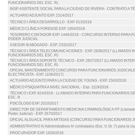
FUNCIONARIOS DEL ESC. R)
INSP. ASISTENTE SOCIAL PARA LA CIUDAD DE RIVERA - CONTRATO A 
ACTUARIO ADJUNTO EXP. 2314/2017
TÉCNICO I ÁREA DESARROLLO - EXP. 613/2018
MÉDICO CLÍNICA FORENSE EXP. 1004/2018
TESORERO CONTADOR EXP. 1446/2018 - CONCURSO INTERNO PARA 
PODER JUDICIAL
ASESOR III ABOGADO - EXP. 2332/2017
TÉCNICO I ÁREA TELECOMUNICACIONES - EXP. 2838/2017 (LLAMADO 
FUNCIONARIOS DEL ESC. R)
TÉCNICO I ÁREA SOPORTE TÉCNICO - EXP. 2837/2017 (LLAMADO INTE
FUNCIONARIOS DEL ESC. R)
OFICIAL MANTENIMIENTO CONCURSO PARA FUNCIONARIOS JUDICIALE
ELECTRICISTA - EXP. 1106/2017)
ACTUARIO ADJUNTO PARA LA CIUDAD DE YOUNG - EXP. 1563/2018
MÉDICO PSIQUIATRA A NIVEL NACIONAL - Exp. 1119/2018
TÉCNICO I EXP. 824/2018 - LLAMADO INTERNO PARA FUNCIONARIOS DE
ESC. R
PSICÓLOGO EXP. 2010/2017
DIRECTOR DE DEPARTAMENTO MEDICINA CRIMINOLÓGICA ITF (Llamado pa
Poder Judicial) - EXP. 2670/2017
OFICIAL ALGUACIL PARA ARTIGAS (CONCURSO PARA FUNCIONARIOS J
ADMINISTRATIVO IV Administrativos IV contratados (Esc. V, Gr. 7) para la
PROCURADOR EXP. 1926/2016