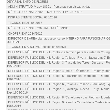
DEPARTAMENTO DE FLORES
ADMINISTRATIVO IV Ley 18651 - Personas con discapacidad
MÉDICO FORENSE A NIVEL NACIONAL Exp. 251/2016
INSP. ASISTENTE SOCIAL 630/2016
TÉCNICO II EXP. 65/2017
MÉDICO FORENSE CONTRATO A TÉRMINO
CHOFER EXP 1984/2016
DIRECTOR DE AREA Llamado a concurso INTERNO PARA FUNCIONARIO
JUDICIAL
TÉCNICO EN ARCHIVO Tecnico en Archivo
DEFENSOR PÚBLICO DEL INT. Contrato a término para la ciudad de Young
DEFENSOR PÚBLICO DEL INT. Región 1 (Artigas - Rivera - Tacuarembó) E
DEFENSOR PÚBLICO DEL INT. Región 3 (Paso de los Toros - Durazno - Flore
1959/2016
DEFENSOR PÚBLICO DEL INT. Región 4 (Melo - Río Branco - Treinta y Tres
DEFENSOR PÚBLICO DEL INT. Región 5 (Fray Bentos - Mercedes - Dolores
1961/2016
DEFENSOR PÚBLICO DEL INT. Región 6 (Colonia - Rosario - San José) Ex
DEFENSOR PÚBLICO DEL INT. Región 7 (Lavalleja - Rocha - Chuy - Maldon
Exp. 1963/2016
DEFENSOR PÚBLICO DEL INT. Región 8 (Canelones - Las Piedras - Libert
DEFENSOR PÚBLICO DEL INT. Región 9 (Pando - Ciudad de la Costa - Atlán
1966/2016